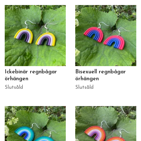
Ickebinär regnbågar
Bisexuell regnbågar
örhängen
örhängen
Slutsåld
Slutsåld