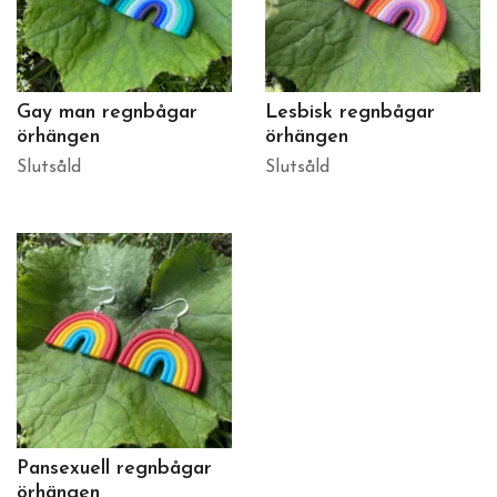
Gay man regnbågar
Lesbisk regnbågar
örhängen
örhängen
Slutsåld
Slutsåld
Pansexuell regnbågar
örhängen