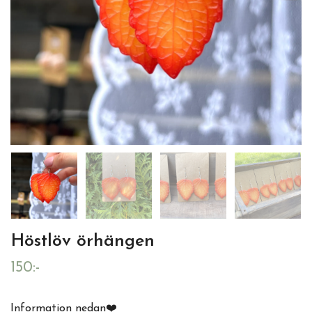
Höstlöv örhängen
150:-
Information nedan❤️