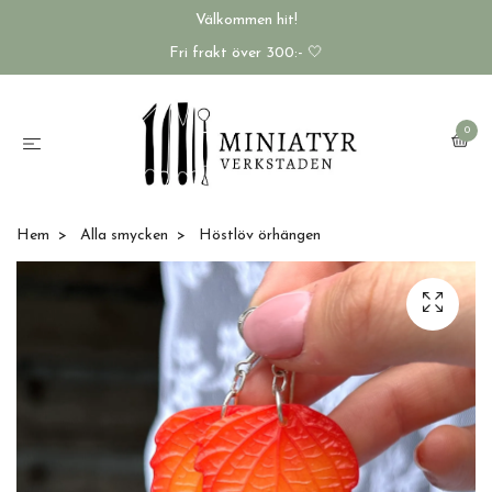
Välkommen hit!
Fri frakt över 300:- 🤍
0
Hem
Alla smycken
Höstlöv örhängen