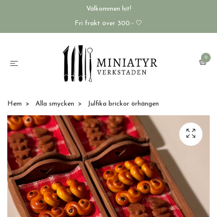
Välkommen hit!
Fri frakt över 300:- 🤍
0
Hem
Alla smycken
Julfika brickor örhängen