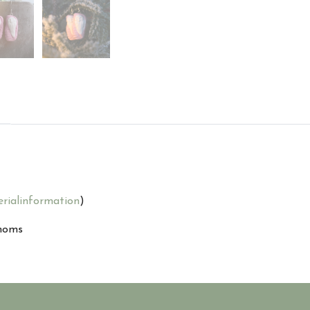
rialinformation
)
 moms