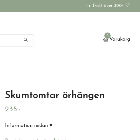
Fri frakt över 300:- 🤍
0
Varukorg
Skumtomtar örhängen
235:-
Information nedan ♥️