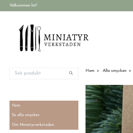
Välkommen hit!
Hem
Alla smycken
Hem
Se alla smycken
Om Miniatyrverkstaden